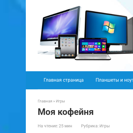
Перейти
к
контенту
Главная страница
Планшеты и ноу
Главная
»
Игры
Моя кофейня
На чтение:
25 мин
Рубрика:
Игры