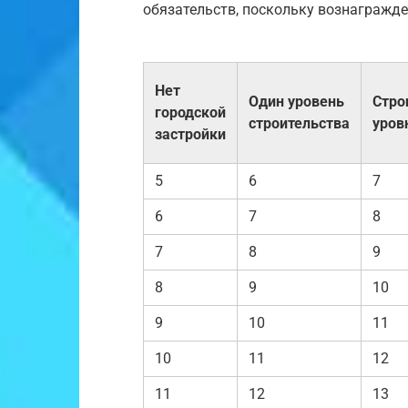
обязательств, поскольку вознагражде
Нет
Один уровень
Стро
городской
строительства
уров
застройки
5
6
7
6
7
8
7
8
9
8
9
10
9
10
11
10
11
12
11
12
13