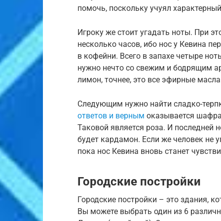
помочь, поскольку учуял характерный
Игроку же стоит угадать ноты. При э
несколько часов, ибо нос у Кевина пе
в кофейни. Всего в запахе четыре нот
нужно нечто со свежим и бодрящим а
лимон, точнее, это все эфирные масла
Следующим нужно найти сладко-терпк
ответов и верным
оказывается шафра
Таковой является роза. И последней 
будет кардамон. Если же человек не у
пока нос Кевина вновь станет чувств
Городские постройки
Городские постройки – это здания, к
Вы можете выбрать один из 6 различн