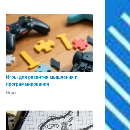
500
960
800
1.760
1.000
2.760
2,000
4.760
5,000
9.760
8,000
17.760
10,000
27.760
Игры для развития мышления и
программирования
Игры