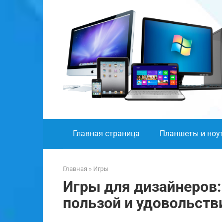
Перейти
к
контенту
Главная страница
Планшеты и ноу
Главная
»
Игры
Игры для дизайнеров:
пользой и удовольст