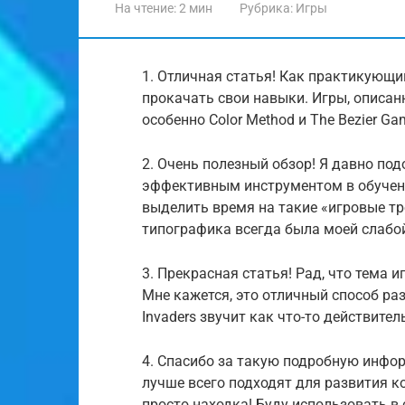
На чтение:
2 мин
Рубрика:
Игры
1. Отличная статья! Как практикующи
прокачать свои навыки. Игры, описан
особенно Color Method и The Bezier G
2. Очень полезный обзор! Я давно по
эффективным инструментом в обучении
выделить время на такие «игровые тр
типографика всегда была моей слабой
3. Прекрасная статья! Рад, что тема 
Мне кажется, это отличный способ ра
Invaders звучит как что-то действител
4. Спасибо за такую подробную инфор
лучше всего подходят для развития к
просто находка! Буду использовать в 