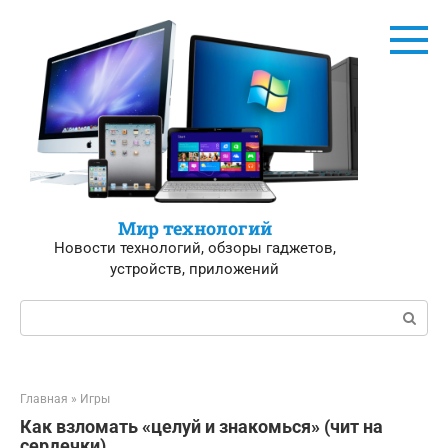
Перейти
к
контенту
Мир технологий
Новости технологий, обзоры гаджетов,
устройств, приложений
Поиск:
Главная
»
Игры
Как взломать «целуй и знакомься» (чит на
сердечки)