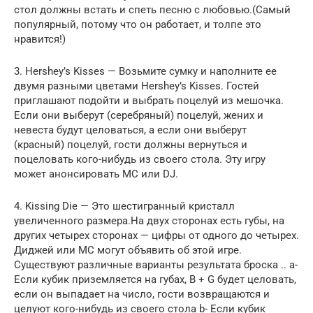
стол должны встать и спеть песню с любовью.(Самый
популярный, потому что он работает, и толпе это
нравится!)
3. Hershey’s Kisses — Возьмите сумку и наполните ее
двумя разными цветами Hershey’s Kisses. Гостей
приглашают подойти и выбрать поцелуй из мешочка.
Если они выберут (серебряный) поцелуй, жених и
невеста будут целоваться, а если они выберут
(красный) поцелуй, гости должны вернуться и
поцеловать кого-нибудь из своего стола. Эту игру
может анонсировать MC или DJ.
4. Kissing Die — Это шестигранный кристалл
увеличенного размера.На двух сторонах есть губы, на
других четырех сторонах — цифры от одного до четырех.
Диджей или МС могут объявить об этой игре.
Существуют различные варианты результата броска .. a-
Если кубик приземляется на губах, B + G будет целовать,
если он выпадает на число, гости возвращаются и
целуют кого-нибудь из своего стола b- Если кубик