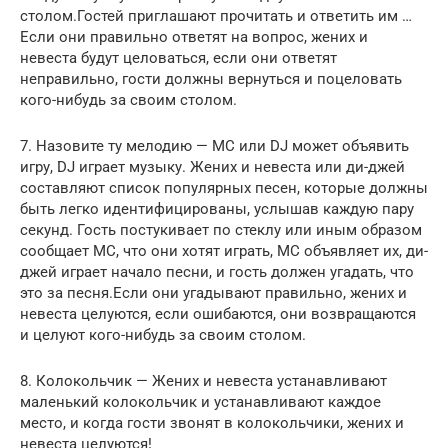
столом.Гостей приглашают прочитать и ответить им …
Если они правильно ответят на вопрос, жених и
невеста будут целоваться, если они ответят
неправильно, гости должны вернуться и поцеловать
кого-нибудь за своим столом.
7. Назовите ту мелодию — MC или DJ может объявить
игру, DJ играет музыку. Жених и невеста или ди-джей
составляют список популярных песен, которые должны
быть легко идентифицированы, услышав каждую пару
секунд. Гость постукивает по стеклу или иным образом
сообщает MC, что они хотят играть, MC объявляет их, ди-
джей играет начало песни, и гость должен угадать, что
это за песня.Если они угадывают правильно, жених и
невеста целуются, если ошибаются, они возвращаются
и целуют кого-нибудь за своим столом.
8. Колокольчик — Жених и невеста устанавливают
маленький колокольчик и устанавливают каждое
место, и когда гости звонят в колокольчики, жених и
невеста целуются!