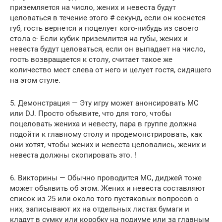
приземляется на число, жених и невеста будут
целоваться в течение этого # секунд, если он коснется
губ, гость вернется и поцелует кого-нибудь из своего
стола c- Если кубик приземлится на губы, жених и
невеста будут целоваться, если он выпадает на число,
гость возвращается к столу, считает такое же
количество мест слева от него и целует гостя, сидящего
на этом стуле.
5. Демонстрация — Эту игру может анонсировать MC
или DJ. Просто объявите, что для того, чтобы
поцеловать жениха и невесту, пара в группе должна
подойти к главному столу и продемонстрировать, как
они хотят, чтобы жених и невеста целовались, жених и
невеста должны скопировать это. !
6. Викторины — Обычно проводится MC, диджей тоже
может объявить об этом. Жених и невеста составляют
список из 25 или около того пустяковых вопросов о
них, записывают их на отдельных листах бумаги и
кладут в сумку или коробку на подиуме или за главным