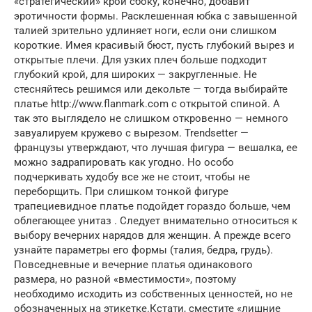
«стратегический» крой сбоку, конечно, добавит
эротичности формы. Расклешенная юбка с завышенной
талией зрительно удлиняет ноги, если они слишком
короткие. Имея красивый бюст, пусть глубокий вырез и
открытые плечи. Для узких плеч больше подходит
глубокий крой, для широких — закругленные. Не
стесняйтесь решимся или декольте — тогда выбирайте
платье http://www.flanmark.com с открытой спиной. А
так это выглядело не слишком откровенно — немного
завуалируем кружево с вырезом. Trendsetter —
французы утверждают, что лучшая фигура — вешалка, ее
можно задрапировать как угодно. Но особо
подчеркивать худобу все же не стоит, чтобы не
переборщить. При слишком тонкой фигуре
трапециевидное платье подойдет гораздо больше, чем
облегающее унитаз . Следует внимательно относиться к
выбору вечерних нарядов для женщин. А прежде всего
узнайте параметры его формы (талия, бедра, грудь).
Повседневные и вечерние платья одинакового
размера, но разной «вместимости», поэтому
необходимо исходить из собственных ценностей, но не
обозначенных на этикетке.Кстати, сместите «лишние