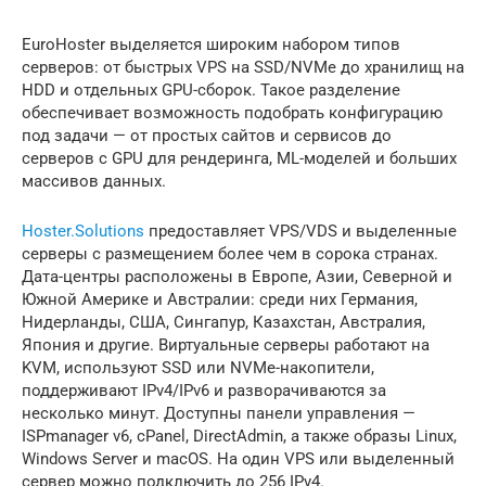
EuroHoster выделяется широким набором типов
серверов: от быстрых VPS на SSD/NVMe до хранилищ на
HDD и отдельных GPU-сборок. Такое разделение
обеспечивает возможность подобрать конфигурацию
под задачи — от простых сайтов и сервисов до
серверов с GPU для рендеринга, ML-моделей и больших
массивов данных.
Hoster.Solutions
предоставляет VPS/VDS и выделенные
серверы с размещением более чем в сорока странах.
Дата-центры расположены в Европе, Азии, Северной и
Южной Америке и Австралии: среди них Германия,
Нидерланды, США, Сингапур, Казахстан, Австралия,
Япония и другие. Виртуальные серверы работают на
KVM, используют SSD или NVMe-накопители,
поддерживают IPv4/IPv6 и разворачиваются за
несколько минут. Доступны панели управления —
ISPmanager v6, cPanel, DirectAdmin, а также образы Linux,
Windows Server и macOS. На один VPS или выделенный
сервер можно подключить до 256 IPv4.