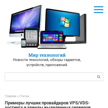
Перейти
к
контенту
Мир технологий
Новости технологий, обзоры гаджетов,
устройств, приложений
Поиск:
Главная
»
Статьи
Примеры лучших провайдеров VPS/VDS-
хостинга и аренды выделенных серверов